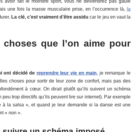
 avoir fait le moindre sport, vous ne deviendrez pas gaulé
 une fois la masse musculaire prise, en l’occurrence là,
la
durer.
La clé, c’est vraiment d’être assidu
car le jeu en vaut la
s choses que l’on aime pour
ui ont décidé de
reprendre leur vie en main
, je remarque le
lles choses pour sortir de leur zone de confort, mais pas des
ofondément à cœur. On dirait plutôt qu’ils suivent un schéma
n peu trop directifs qu’ils peuvent lire sur internet). Par exemple
ire à la salsa », et quand je leur demande si la danse est une
nt « non ».
as suivre un schéma imposé