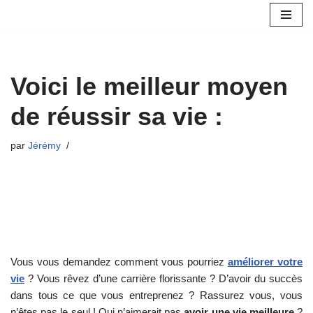
Aller
au
contenu
Voici le meilleur moyen
de réussir sa vie :
par
Jérémy
Vous vous demandez comment vous pourriez
améliorer votre
vie
? Vous rêvez d’une carrière florissante ? D’avoir du succès
dans tous ce que vous entreprenez ? Rassurez vous, vous
n’êtes pas le seul ! Qui n’aimerait pas
avoir une vie meilleure
?