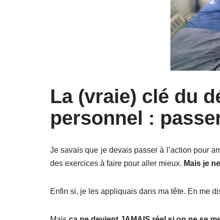
La (vraie) clé du
personnel : passer 
Je savais que je devais passer à l’action pour am
des exercices à faire pour aller mieux.
Mais je ne
Enfin si, je les appliquais dans ma tête. En me d
Mais
ça ne devient JAMAIS réel si on ne se me