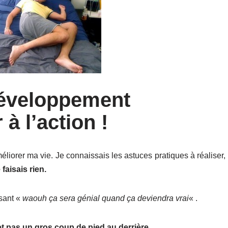
 développement
à l’action !
éliorer ma vie. Je connaissais les astuces pratiques à réaliser,
 faisais rien.
isant «
waouh ça sera génial quand ça deviendra vrai
« .
t pas un gros coup de pied au derrière.