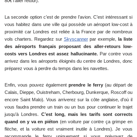
80€ l’aller retour).
La seconde option c’est de prendre l’avion. C’est intéressant si
vous habitez dans une ville qui possède un aéroport low-cost à
proximité car Londres est reliée à la France par de nombreux
vols charters. Regardez sur
Skyscanner
par exemple,
la liste
des aéroports français proposant des aller-retours low-
costs vers Londres est assez hallucinante.
Par contre vous
arrivez dans les aéroports éloignés du centre de Londres, donc
préparez vous à perdre du temps dans les navettes.
Enfin, vous pouvez également
prendre le ferry
(au départ de
Calais, Dieppe, Ouistreham, Cherbourg, Dunkerque, Roscoff ou
encore Saint Malo). Vous arriverez sur la côte anglaise, d’où il
vous faudra prendre un train ou un bus pour continuer le trajet
jusqu’à Londres.
C’est long, mais les tarifs sont corrects
quand on y va en piéton
(en voiture par contre ça grimpe en
flèche, et la voiture est vraiment inutile à Londres). Je vous
recommande le ferry uniquement si vous prévoyez de