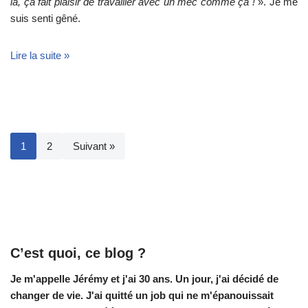
là, ça fait plaisir de travailler avec un mec comme ça !
». Je me
suis senti gêné.
Lire la suite »
1
2
Suivant »
C’est quoi, ce blog ?
Je m'appelle Jérémy et j'ai 30 ans. Un jour, j'ai décidé de
changer de vie.
J'ai quitté un job qui ne m'épanouissait