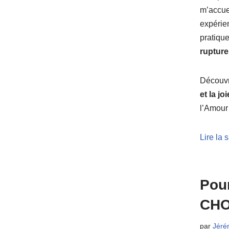
m’accuei
expérie
pratiqu
rupture
Découvre
et la jo
l’Amour 
Lire la 
Pou
CHO
par
Jéré