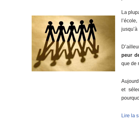
La plupa
l’école,
jusqu’à 
D’aille
peur de
que de r
Aujourd
et séle
pourquoi
Lire la 