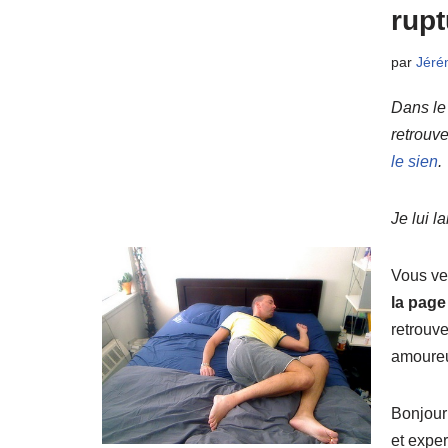
rup
par
Jéré
Dans le
retrouve
le sien
.
Je lui l
Vous ve
la page
retrouv
amoure
Bonjour 
et expe