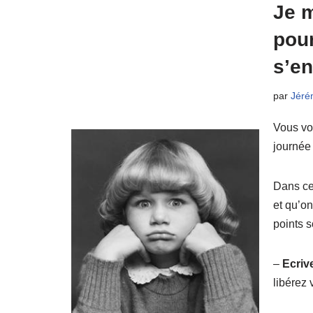
Je m
pour
s’en
par
Jéré
Vous vo
journée
Dans cet
et qu’o
points s
–
Ecriv
libérez 