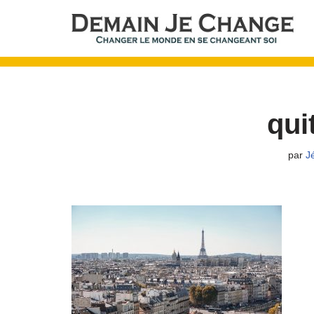
Aller
au
contenu
qui
par
J