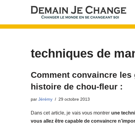
Aller
au
contenu
techniques de man
Comment convaincre les g
histoire de chou-fleur :
par
Jérémy
29 octobre 2013
Dans cet article, je vais vous montrer
une techn
vous allez être capable de convaincre n’import