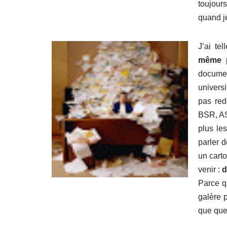
toujour
quand j
J’ai te
même p
docume
univers
pas red
BSR, AS
plus le
parler d
un carto
venir :
d
Parce q
galère p
que que