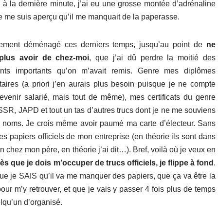
s à la dernière minute, j’ai eu une grosse montée d’adrénaline
e me suis aperçu qu’il me manquait de la paperasse.
llement déménagé ces derniers temps, jusqu’au point de
ne
lus avoir de chez-moi
, que j’ai dû perdre la moitié des
nts importants qu’on m’avait remis. Genre mes diplômes
itaires (a priori j’en aurais plus besoin puisque je ne compte
evenir salarié, mais tout de même), mes certificats du genre
SR, JAPD et tout un tas d’autres trucs dont je ne me souviens
s noms. Je crois même avoir paumé ma carte d’électeur. Sans
es papiers officiels de mon entreprise (en théorie ils sont dans
n chez mon père, en théorie j’ai dit…). Bref, voilà où je veux en
ès que je dois m’occuper de trucs officiels, je flippe à fond
.
ue je SAIS qu’il va me manquer des papiers, que ça va être la
our m’y retrouver, et que je vais y passer 4 fois plus de temps
lqu’un d’organisé.