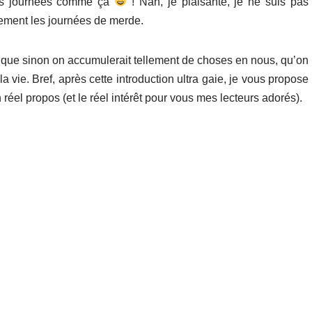
des journées comme ça
! Nan, je plaisante, je ne suis pas
lement les journées de merde.
ce que sinon on accumulerait tellement de choses en nous, qu’on
 la vie. Bref, après cette introduction ultra gaie, je vous propose
n réel propos (et le réel intérêt pour vous mes lecteurs adorés).