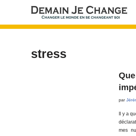
Aller
au
contenu
stress
Que
impé
par
Jéré
Il y a q
déclara
mes nu