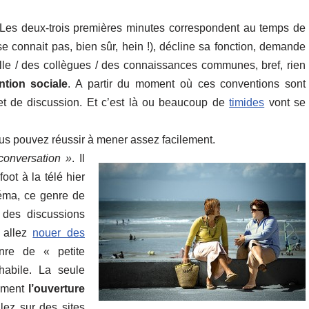
 Les deux-trois premières minutes correspondent au temps de
connait pas, bien sûr, hein !), décline sa fonction, demande
le / des collègues / des connaissances communes, bref, rien
tion sociale
. A partir du moment où ces conventions sont
ujet de discussion. Et c’est là ou beaucoup de
timides
vont se
ous pouvez réussir à mener assez facilement.
 conversation »
. Il
foot à la télé hier
néma, ce genre de
 des discussions
 allez
nouer des
enre de « petite
habile. La seule
lement
l’ouverture
lez sur des sites