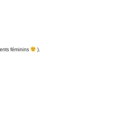
lents féminins
).