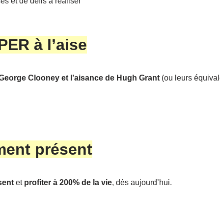
s et de défis à réaliser
ER à l’aise
George Clooney et l’aisance de Hugh Grant
(ou leurs équiva
ment présent
sent
et
profiter à 200% de la vie
, dès aujourd’hui.