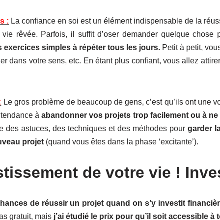
s :
La confiance en soi est un élément indispensable de la réuss
 vie rêvée. Parfois, il suffit d’oser demander quelque chose 
 exercices simples à répéter tous les jours.
Petit à petit, vo
ller dans votre sens, etc. En étant plus confiant, vous allez att
:
Le gros problème de beaucoup de gens, c’est qu’ils ont une vo
ez tendance à
abandonner vos projets trop facilement ou à ne 
ble des astuces, des techniques et des méthodes pour
garder l
uveau projet
(quand vous êtes dans la phase ‘excitante’).
stissement de votre vie ! Inve
chances de réussir un projet quand on s’y investit financiè
s gratuit, mais
j’ai étudié le prix pour qu’il soit accessible à