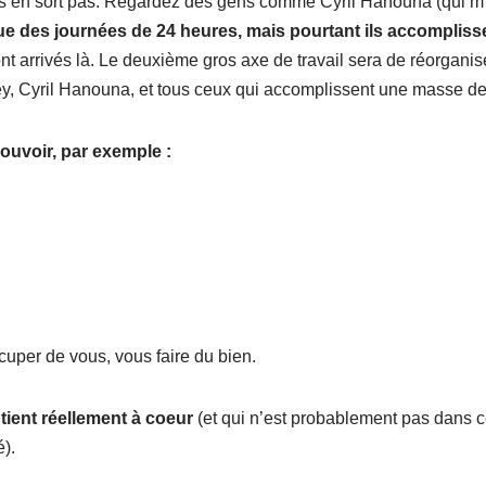
 s’en sort pas. Regardez des gens comme Cyril Hanouna (qui m’i
que des journées de 24 heures, mais pourtant ils accomplisse
nt arrivés là. Le deuxième gros axe de travail sera de réorganis
yril Hanouna, et tous ceux qui accomplissent une masse de p
ouvoir, par exemple :
uper de vous, vous faire du bien.
tient réellement à coeur
(et qui n’est probablement pas dans cet
).