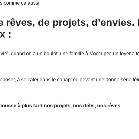
is comme ça aussi.
e rêves, de projets, d’envies.
x :
ie’, quand on a un boulot, une famille à s’occuper, un foyer à ten
poser, à se caler dans le canap’ ou devant une bonne série télé
pousse à plus tard nos projets, nos défis, nos rêves.